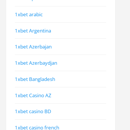
1xbet arabic
1xbet Argentina
1xbet Azerbajan
1xbet Azerbaydjan
1xbet Bangladesh
1xbet Casino AZ
1xbet casino BD
1xbet casino french