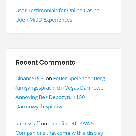
User Testimonials for Online Casino
Uden MitID Experiences
Recent Comments
Binance账户
on
Feuer Speiender Berg
(umgangssprachlich) Vegas Darmowe
Annoying Bez Depozytu +150
Darmowych Spinów
Jamesskiff
on
Can I find 4ft KAWS
Companions that come with a display