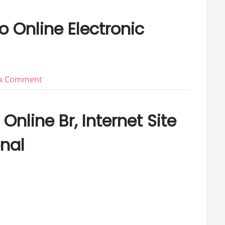
o Online Electronic
on
 a Comment
Site
Oficial
Online Br, Internet Site
Para
Cassino
onal
Online
Electronic
Apostas
No
Brasil