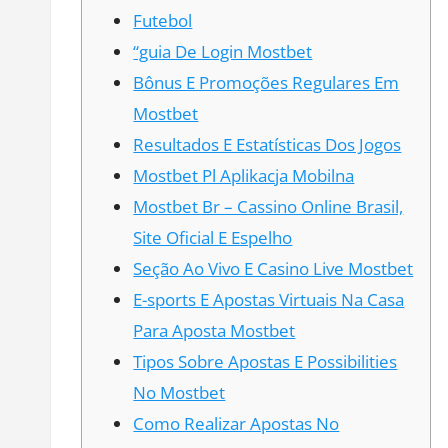
Futebol
“guia De Login Mostbet
Bônus E Promoções Regulares Em
Mostbet
Resultados E Estatísticas Dos Jogos
Mostbet Pl Aplikacja Mobilna
Mostbet Br – Cassino Online Brasil,
Site Oficial E Espelho
Seção Ao Vivo E Casino Live Mostbet
E-sports E Apostas Virtuais Na Casa
Para Aposta Mostbet
Tipos Sobre Apostas E Possibilities
No Mostbet
Como Realizar Apostas No