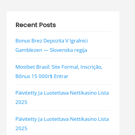
Recent Posts
Bonus Brez Depozita V Igralnici
Gamblezen — Slovenska regija
Mostbet Brasil: Site Formal, Inscrição,
Bônus 15 000r$ Entrar
Päivitetty Ja Luotettava Nettikasino Lista
2025
Päivitetty Ja Luotettava Nettikasino Lista
2025