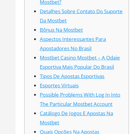
Mostbet?
Detalhes Sobre Contato Do Suporte
Da Mostbet
Bônus Na Mostbet
Aspectos Interessantes Para
Apostadores No Brasil
Mostbet Casino Mostbet – A Odaie
Esportiva Mais Popular Do Brasil
Tipos De Apostas Esportivas
Esportes Virtuais
Possible Problems With Log In Into
The Particular Mostbet Account
Catálogo De Jogos E Apostas Na
Mostbet
Quais Opções Na Apostas