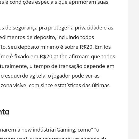
s e condições especiais que aprimoram suas
s de segurança pra proteger a privacidade e as
cedimentos de deposito, incluindo todos
ito, seu depósito mínimo é sobre R$20. Em los
imo é fixado em R$20 at the afirmam que todos
aturalmente, u tempo de transação depende em
o esquerdo ag tela, o jogador pode ver as
zona visível com since estatísticas das últimas
nta
narem a new indústria iGaming, como” “u