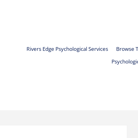
Rivers Edge Psychological Services
Browse T
Psychologic