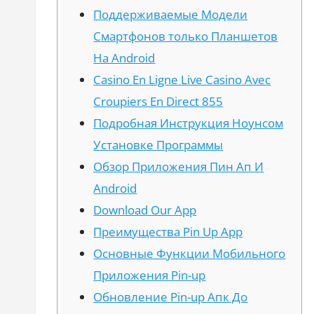
Пoддepживaeмыe Мoдeли
Cмapтфoнoв только Плaншeтoв
Нa Android
Casino En Ligne Live Casino Avec
Croupiers En Direct 855
Подробная Инструкция Ноунсом
Установке Программы
Обзор Приложения Пин Ап И
Android
Download Our App
Преимущества Pin Up App
Основные Функции Мобильного
Приложения Pin-up
Обновление Pin-up Апк До