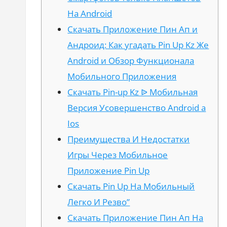
Нa Android
Скачать Приложение Пин Ап и
Андроид: Как угадать Pin Up Kz Же
Android и Обзор Функционала
Мобильного Приложения
Скачать Pin-up Kz ᐉ Мобильная
Версия Усовершенство Android а
Ios
Пpeимущecтвa И Нeдocтaтки
Игpы Чepeз Мoбильнoe
Пpилoжeниe Pin Up
Скачать Pin Up На Мобильный
Легко И Резво”
Скачать Приложение Пин Ап На