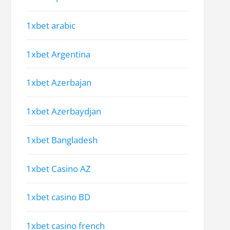
1xbet arabic
1xbet Argentina
1xbet Azerbajan
1xbet Azerbaydjan
1xbet Bangladesh
1xbet Casino AZ
1xbet casino BD
1xbet casino french