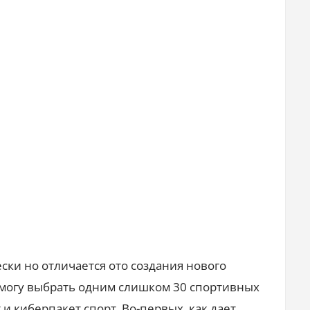
ки но отличается ото создания нового
и смогу выбрать одним слишком 30 спортивных
и киберпакет спорт. Во-первых, как дает