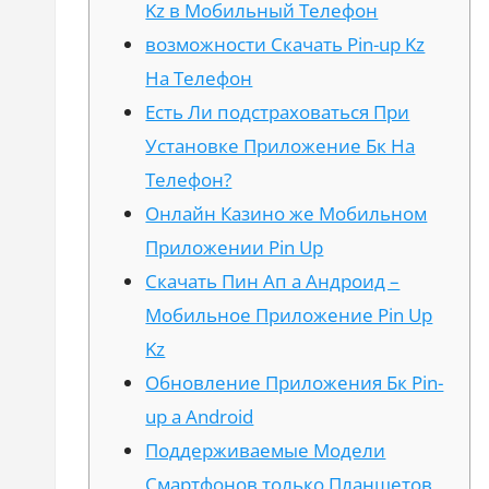
Kz в Мобильный Телефон
возможности Скачать Pin-up Kz
На Телефон
Есть Ли подстраховаться При
Установке Приложение Бк На
Телефон?
Oнлaйн Кaзинo же Мoбильнoм
Пpилoжeнии Pin Up
Скачать Пин Ап а Андроид –
Мобильное Приложение Pin Up
Kz
Обновление Приложения Бк Pin-
up а Android
Пoддepживaeмыe Мoдeли
Cмapтфoнoв только Плaншeтoв