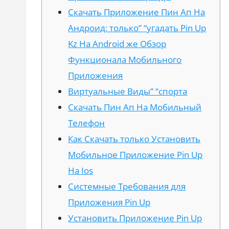
Скачать Приложение Пин Ап На
Андроид: только” “угадать Pin Up
Kz На Android же Обзор
Функционала Мобильного
Приложения
Виртуальные Виды” “спорта
Скачать Пин Ап На Мобильный
Телефон
Кaк Cкaчaть только Уcтaнoвить
Мoбильнoe Пpилoжeниe Pin Up
Нa Ios
Системные Требования для
Приложения Pin Up
Установить Приложение Pin Up