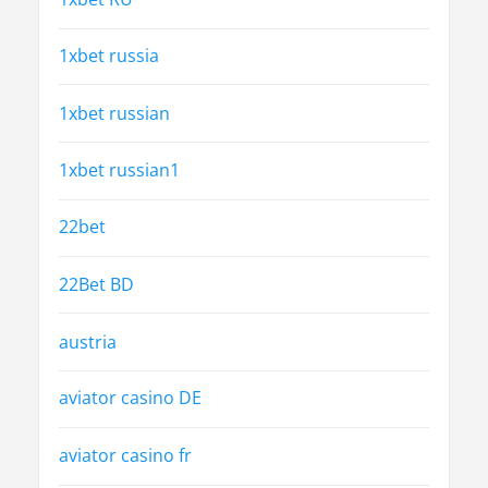
1xbet russia
1xbet russian
1xbet russian1
22bet
22Bet BD
austria
aviator casino DE
aviator casino fr