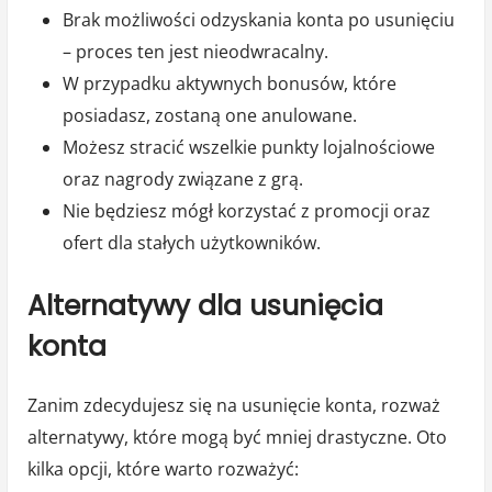
Brak możliwości odzyskania konta po usunięciu
– proces ten jest nieodwracalny.
W przypadku aktywnych bonusów, które
posiadasz, zostaną one anulowane.
Możesz stracić wszelkie punkty lojalnościowe
oraz nagrody związane z grą.
Nie będziesz mógł korzystać z promocji oraz
ofert dla stałych użytkowników.
Alternatywy dla usunięcia
konta
Zanim zdecydujesz się na usunięcie konta, rozważ
alternatywy, które mogą być mniej drastyczne. Oto
kilka opcji, które warto rozważyć: