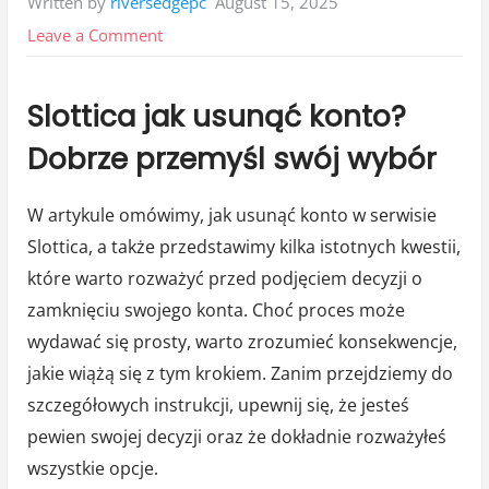
August 15, 2025
Written by
riversedgepc
on
Leave a Comment
Slottica
jak
Slottica jak usunąć konto?
usunąć
Dobrze przemyśl swój wybór
konto?
Dobrze
W artykule omówimy, jak usunąć konto w serwisie
przemyśl
Slottica, a także przedstawimy kilka istotnych kwestii,
swój
które warto rozważyć przed podjęciem decyzji o
wybór
zamknięciu swojego konta. Choć proces może
wydawać się prosty, warto zrozumieć konsekwencje,
jakie wiążą się z tym krokiem. Zanim przejdziemy do
szczegółowych instrukcji, upewnij się, że jesteś
pewien swojej decyzji oraz że dokładnie rozważyłeś
wszystkie opcje.