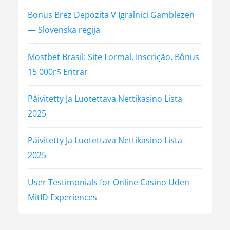
Bonus Brez Depozita V Igralnici Gamblezen
— Slovenska regija
Mostbet Brasil: Site Formal, Inscrição, Bônus
15 000r$ Entrar
Päivitetty Ja Luotettava Nettikasino Lista
2025
Päivitetty Ja Luotettava Nettikasino Lista
2025
User Testimonials for Online Casino Uden
MitID Experiences