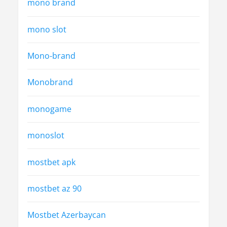
mono brand
mono slot
Mono-brand
Monobrand
monogame
monoslot
mostbet apk
mostbet az 90
Mostbet Azerbaycan