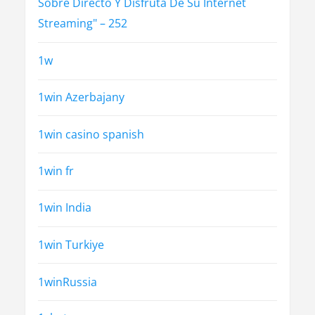
Sobre Directo Y Disfruta De Su Internet
Streaming" – 252
1w
1win Azerbajany
1win casino spanish
1win fr
1win India
1win Turkiye
1winRussia