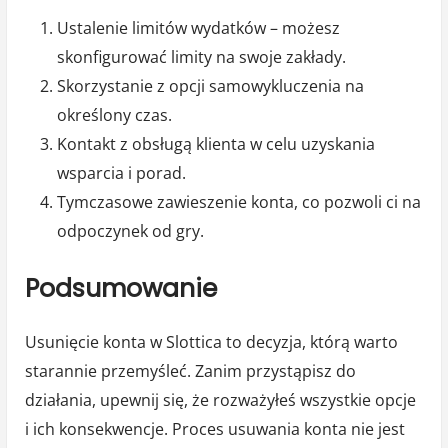
Ustalenie limitów wydatków – możesz
skonfigurować limity na swoje zakłady.
Skorzystanie z opcji samowykluczenia na
określony czas.
Kontakt z obsługą klienta w celu uzyskania
wsparcia i porad.
Tymczasowe zawieszenie konta, co pozwoli ci na
odpoczynek od gry.
Podsumowanie
Usunięcie konta w Slottica to decyzja, którą warto
starannie przemyśleć. Zanim przystąpisz do
działania, upewnij się, że rozważyłeś wszystkie opcje
i ich konsekwencje. Proces usuwania konta nie jest