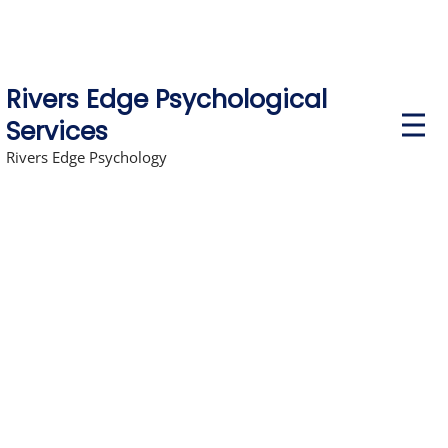
Rivers Edge Psychological
P
Services
r
i
Rivers Edge Psychology
m
a
r
y
M
e
n
u