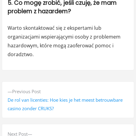
5. Co mogę zrobić, jeśli czuję, że mam
problem z hazardem?
Warto skontaktować się z ekspertami lub
organizacjami wspierającymi osoby z problemem
hazardowym, które mogą zaoferować pomoc i
doradztwo.
P
P
Previous Post
o
r
De rol van licenties: Hoe kies je het meest betrouwbare
s
e
casino zonder CRUKS?
v
t
i
n
o
N
Next Post