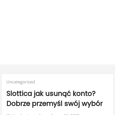
Posted
Uncategorized
in:
Slottica jak usunąć konto?
Dobrze przemyśl swój wybór