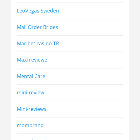
LeoVegas Sweden
Mail Order Brides
Maribet casino TR
Maxi reviewe
Mental Care
mini-review
Mini-reviews
mombrand