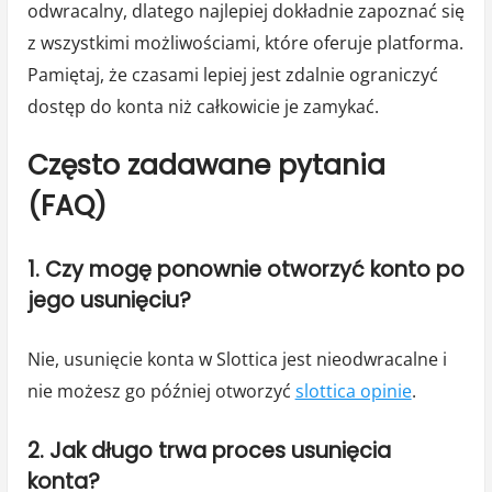
odwracalny, dlatego najlepiej dokładnie zapoznać się
z wszystkimi możliwościami, które oferuje platforma.
Pamiętaj, że czasami lepiej jest zdalnie ograniczyć
dostęp do konta niż całkowicie je zamykać.
Często zadawane pytania
(FAQ)
1. Czy mogę ponownie otworzyć konto po
jego usunięciu?
Nie, usunięcie konta w Slottica jest nieodwracalne i
nie możesz go później otworzyć
slottica opinie
.
2. Jak długo trwa proces usunięcia
konta?