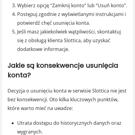
Wybierz opcję “Zamknij konto” lub “Usuń konto”.
Postępuj zgodnie z wyświetlanymi instrukcjami i
potwierdź chęć usunięcia konta.
Jeśli masz jakiekolwiek wątpliwości, skontaktuj
się z obsługą klienta Slottica, aby uzyskać
dodatkowe informacje.
Jakie są konsekwencje usunięcia
konta?
Decyzja o usunięciu konta w serwisie Slottica nie jest
bez konsekwencji. Oto kilka kluczowych punktów,
które warto mieć na uwadze:
Utrata dostępu do historycznych danych oraz
wygranych.