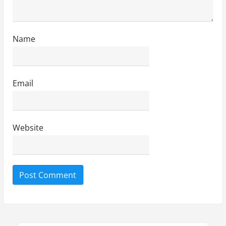
Name
Email
Website