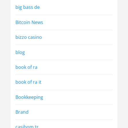
big bass de
Bitcoin News
bizzo casino
blog
book of ra
book of ra it
Bookkeeping
Brand
casibom tr