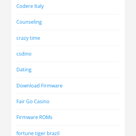
Codere Italy
Counseling
crazy time
csdino
Dating
Download Firmware
Fair Go Casino
Firmware ROMs
fortune tiger brazil