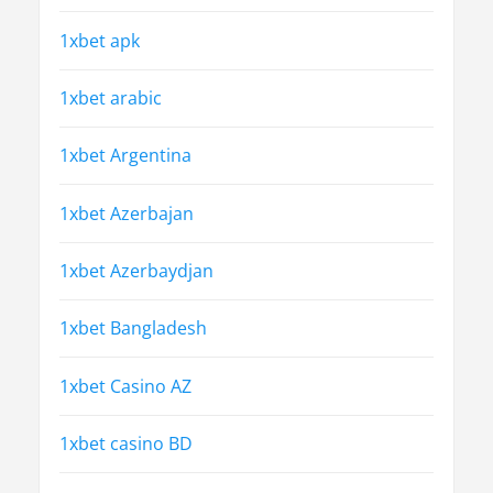
1xbet apk
1xbet arabic
1xbet Argentina
1xbet Azerbajan
1xbet Azerbaydjan
1xbet Bangladesh
1xbet Casino AZ
1xbet casino BD