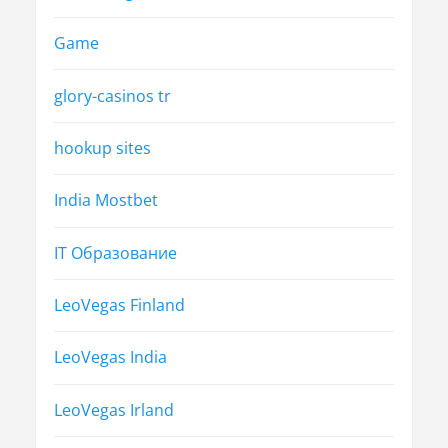
Game
glory-casinos tr
hookup sites
India Mostbet
IT Образование
LeoVegas Finland
LeoVegas India
LeoVegas Irland