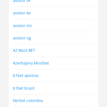
aviator IN
aviator ke
aviator mz
aviator ng
AZ Most BET
Azerbajany Mostbet
b1bet apostas
b1bet brazil
bbrbet colombia