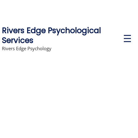
Rivers Edge Psychological
P
Services
r
i
Rivers Edge Psychology
m
a
r
y
M
e
n
u