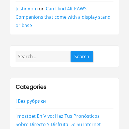
JustinVom
on
Can I find 4ft KAWS
Companions that come with a display stand
or base
Search
for:
Categories
! Без рубрики
"mostbet En Vivo: Haz Tus Pronósticos
Sobre Directo Y Disfruta De Su Internet