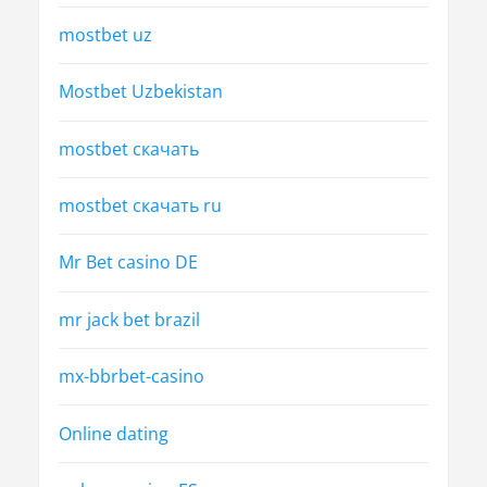
mostbet uz
Mostbet Uzbekistan
mostbet скачать
mostbet скачать ru
Mr Bet casino DE
mr jack bet brazil
mx-bbrbet-casino
Online dating