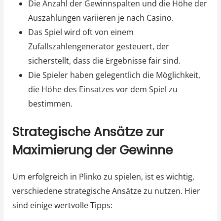
Die Anzahl der Gewinnspalten und die Höhe der
Auszahlungen variieren je nach Casino.
Das Spiel wird oft von einem
Zufallszahlengenerator gesteuert, der
sicherstellt, dass die Ergebnisse fair sind.
Die Spieler haben gelegentlich die Möglichkeit,
die Höhe des Einsatzes vor dem Spiel zu
bestimmen.
Strategische Ansätze zur
Maximierung der Gewinne
Um erfolgreich in Plinko zu spielen, ist es wichtig,
verschiedene strategische Ansätze zu nutzen. Hier
sind einige wertvolle Tipps: