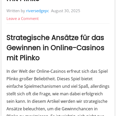
August 30, 2025
Written by
riversedgepc
on
Leave a Comment
Strategische
Ansätze
Strategische Ansätze für das
für
Gewinnen in Online-Casinos
das
Gewinnen
mit Plinko
in
Online-
In der Welt der Online-Casinos erfreut sich das Spiel
Casinos
Plinko großer Beliebtheit. Dieses Spiel bietet
mit
einfache Spielmechanismen und viel Spaß, allerdings
Plinko
stellt sich oft die Frage, wie man dabei erfolgreich
sein kann. In diesem Artikel werden wir strategische
Ansätze beleuchten, um die Gewinnchancen in