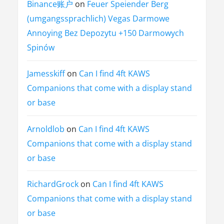
Binance账户
on
Feuer Speiender Berg
(umgangssprachlich) Vegas Darmowe
Annoying Bez Depozytu +150 Darmowych
Spinów
Jamesskiff
on
Can I find 4ft KAWS
Companions that come with a display stand
or base
Arnoldlob
on
Can I find 4ft KAWS
Companions that come with a display stand
or base
RichardGrock
on
Can I find 4ft KAWS
Companions that come with a display stand
or base