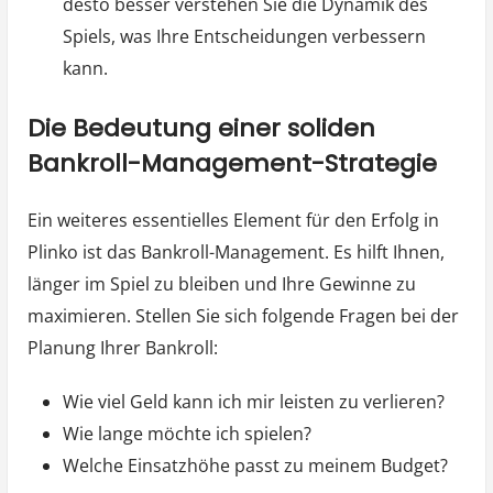
desto besser verstehen Sie die Dynamik des
Spiels, was Ihre Entscheidungen verbessern
kann.
Die Bedeutung einer soliden
Bankroll-Management-Strategie
Ein weiteres essentielles Element für den Erfolg in
Plinko ist das Bankroll-Management. Es hilft Ihnen,
länger im Spiel zu bleiben und Ihre Gewinne zu
maximieren. Stellen Sie sich folgende Fragen bei der
Planung Ihrer Bankroll:
Wie viel Geld kann ich mir leisten zu verlieren?
Wie lange möchte ich spielen?
Welche Einsatzhöhe passt zu meinem Budget?