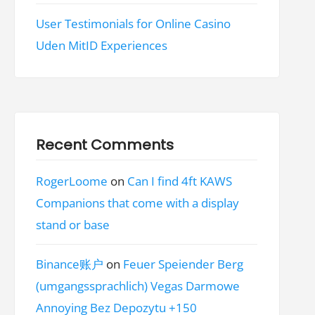
User Testimonials for Online Casino
Uden MitID Experiences
Recent Comments
RogerLoome
on
Can I find 4ft KAWS
Companions that come with a display
stand or base
Binance账户
on
Feuer Speiender Berg
(umgangssprachlich) Vegas Darmowe
Annoying Bez Depozytu +150