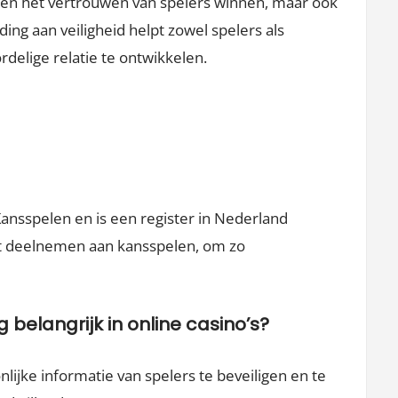
leen het vertrouwen van spelers winnen, maar ook
ing aan veiligheid helpt zowel spelers als
elige relatie te ontwikkelen.
Kansspelen en is een register in Nederland
et deelnemen aan kansspelen, om zo
elangrijk in online casino’s?
ijke informatie van spelers te beveiligen en te