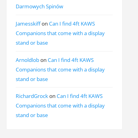
Darmowych Spinów
Jamesskiff
on
Can I find 4ft KAWS
Companions that come with a display
stand or base
Arnoldlob
on
Can I find 4ft KAWS
Companions that come with a display
stand or base
RichardGrock
on
Can I find 4ft KAWS
Companions that come with a display
stand or base