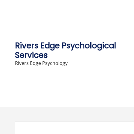
Skip
to
content
Rivers Edge Psychological
Services
Rivers Edge Psychology