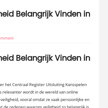
eid Belangrijk Vinden in
on
Comment
Waarom
Spelers
eid Belangrijk Vinden in
Veiligheid
Belangrijk
Vinden
in
der het Centraal Register Uitsluiting Kansspelen
Casino’s
 relevanter wordt in de wereld van online
Zonder
eiligheid, vooral omdat ze vaak persoonlijke en
CRUKS
kt de redenen waarom veiligheid zo belangrijk is