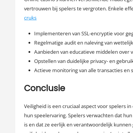
vertrouwen bij spelers te vergroten. Enkele effe
cruks
Implementeren van SSL-encryptie voor g
Regelmatige audit en naleving van wetteli
Aanbieden van educatieve middelen over 
Opstellen van duidelijke privacy- en gebru
Actieve monitoring van alle transacties en s
Conclusie
Veiligheid is een cruciaal aspect voor spelers i
hun speelervaring. Spelers verwachten dat hun
is en dat ze eerlijk en verantwoordelijk kunn