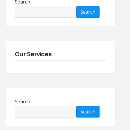
Search
Search
Our Services
Search
Search