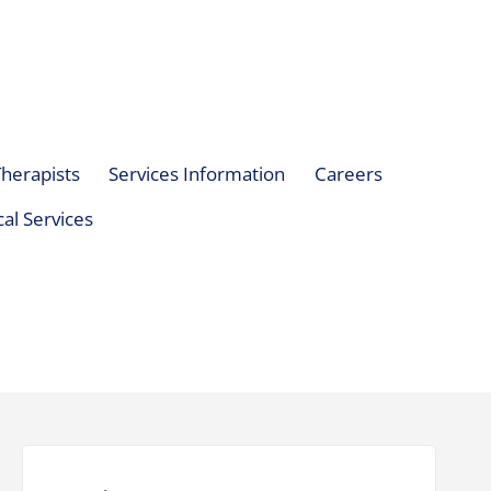
herapists
Services Information
Careers
al Services