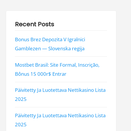
Recent Posts
Bonus Brez Depozita V Igralnici
Gamblezen — Slovenska regija
Mostbet Brasil: Site Formal, Inscrição,
Bônus 15 000r$ Entrar
Päivitetty Ja Luotettava Nettikasino Lista
2025
Päivitetty Ja Luotettava Nettikasino Lista
2025