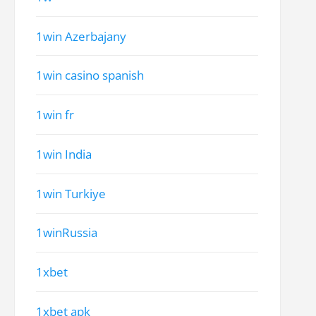
1win Azerbajany
1win casino spanish
1win fr
1win India
1win Turkiye
1winRussia
1xbet
1xbet apk