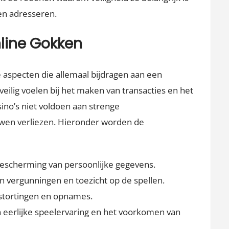
en adresseren.
nline Gokken
de aspecten die allemaal bijdragen aan een
eilig voelen bij het maken van transacties en het
ino’s niet voldoen aan strenge
uwen verliezen. Hieronder worden de
bescherming van persoonlijke gegevens.
an vergunningen en toezicht op de spellen.
e stortingen en opnames.
 eerlijke speelervaring en het voorkomen van