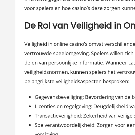
voor spelers en hoe casino’s deze zorgen kunn
De Rol van Veiligheid in O
Veiligheid in online casino’s omvat verschillen
vertrouwde speelomgeving. Spelers willen zich v
delen van persoonlijke informatie. Wanneer cas
veiligheidsnormen, kunnen spelers het vertro
belangrijkste veiligheidsaspecten besproken:
Gegevensbeveiliging: Bevordering van de 
Licenties en regelgeving: Deugdelijkheid v
Transactieveiligheid: Zekerheid van veilig
Spelverantwoordelijkheid: Zorgen voor een
verslaving.