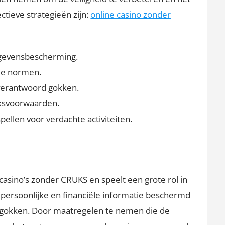
ctieve strategieën zijn:
online casino zonder
egevensbescherming.
jke normen.
verantwoord gokken.
iksvoorwaarden.
pellen voor verdachte activiteiten.
n casino’s zonder CRUKS en speelt een grote rol in
 persoonlijke en financiële informatie beschermd
en gokken. Door maatregelen te nemen die de