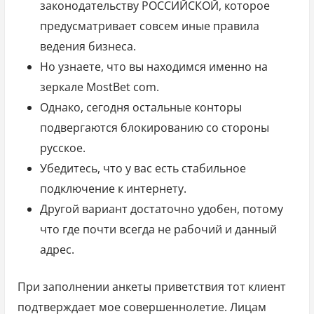
законодательству РОССИЙСКОЙ, которое
предусматривает совсем иные правила
ведения бизнеса.
Но узнаете, что вы находимся именно на
зеркале MostBet com.
Однако, сегодня остальные конторы
подвергаются блокированию со стороны
русское.
Убедитесь, что у вас есть стабильное
подключение к интернету.
Другой вариант достаточно удобен, потому
что где почти всегда не рабочий и данный
адрес.
При заполнении анкеты приветствия тот клиент
подтверждает мое совершеннолетие. Лицам