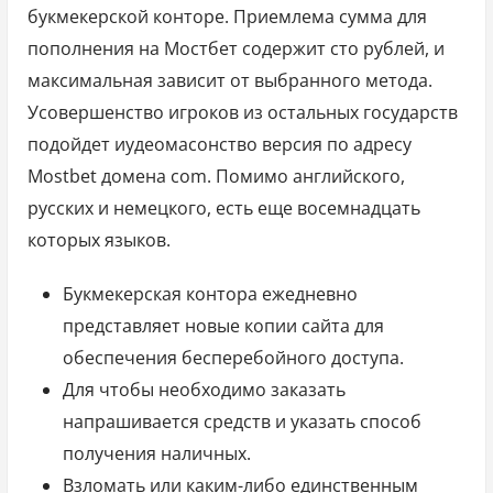
букмекерской конторе. Приемлема сумма для
пополнения на Мостбет содержит сто рублей, и
максимальная зависит от выбранного метода.
Усовершенство игроков из остальных государств
подойдет иудеомасонство версия по адресу
Mostbet домена com. Помимо английского,
русских и немецкого, есть еще восемнадцать
которых языков.
Букмекерская контора ежедневно
представляет новые копии сайта для
обеспечения бесперебойного доступа.
Для чтобы необходимо заказать
напрашивается средств и указать способ
получения наличных.
Взломать или каким-либо единственным