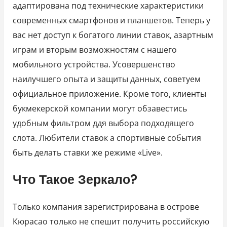
адаптирована под технические характеристики
современных смартфонов и планшетов. Теперь у
вас нет доступ к богатого линии ставок, азартным
играм и вторым возможностям с нашего
мобильного устройства. Усовершенство
наилучшего опыта и защиты данных, советуем
официальное приложение. Кроме того, клиенты
букмекерской компании могут обзавестись
удобным фильтром ддя выбора подходящего
слота. Любители ставок а спортивные события
быть делать ставки же режиме «Live».
Что Такое Зеркало?
Только компания зарегистрирована в острове
Кюрасао только не спешит получить российскую