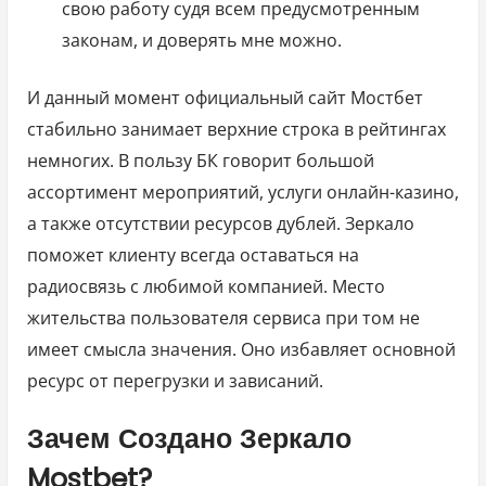
свою работу судя всем предусмотренным
законам, и доверять мне можно.
И данный момент официальный сайт Мостбет
стабильно занимает верхние строка в рейтингах
немногих. В пользу БК говорит большой
ассортимент мероприятий, услуги онлайн-казино,
а также отсутствии ресурсов дублей. Зеркало
поможет клиенту всегда оставаться на
радиосвязь с любимой компанией. Место
жительства пользователя сервиса при том не
имеет смысла значения. Оно избавляет основной
ресурс от перегрузки и зависаний.
Зачем Создано Зеркало
Mostbet?