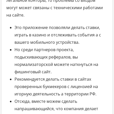
легальной конторы, то проблемы со входом
могут может связаны с техническими работами
на сайте.
Это приложение позволяли делать ставки,
играть в казино и отслеживать события а с
вашего мобильного устройства.
Но среди партнеров проекта,
подыскивающих рефералов, вы
нормализаторской можете наткнуться на
фишинговый сайт.
Рекомендуется делать ставки в сайтах
проверенных букмекеров с лицензией на
игорную деятельность а территории РФ.
Отсюда, вместе можем сделать
напрашивающийся, что компания делает