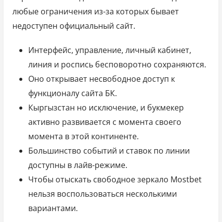
любые ограничения из-за которых бывает
недоступен официальный сайт.
Интерфейс, управление, личный кабинет,
линия и роспись бесповоротно сохраняются.
Оно открывает несвободное доступ к
функционалу сайта БК.
Кыргызстан но исключение, и букмекер
активно развивается с момента своего
момента в этой континенте.
Большинство событий и ставок по линии
доступны в лайв-режиме.
Чтобы отыскать свободное зеркало Мostbet
нельзя воспользоваться несколькими
вариантами.