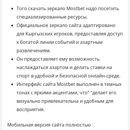
Того скачать зеркало Мostbet надо посетить
специализированные ресурсы.
Официальное зеркало сайта адаптировано
для Кыргызских игроков, предоставляя доступ
к богатой линии событий и азартным
развлечениям.
Он предоставляет ему возможность
наслаждаться азартом и делать ставки на
спорт в удобной и безопасной онлайн-среде.
Интерфейс сайта Mostbet выполнен в темных
тонах с яркими акцентами, что” “делает его
визуально привлекательна и удобным для
восприятия.
Мобильная версия сайта полностью