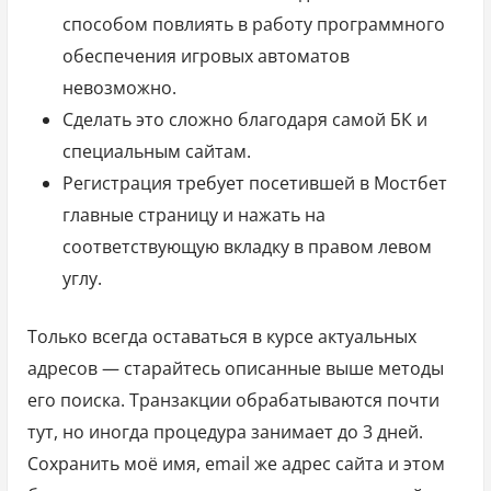
способом повлиять в работу программного
обеспечения игровых автоматов
невозможно.
Сделать это сложно благодаря самой БК и
специальным сайтам.
Регистрация требует посетившей в Мостбет
главные страницу и нажать на
соответствующую вкладку в правом левом
углу.
Только всегда оставаться в курсе актуальных
адресов — старайтесь описанные выше методы
его поиска. Транзакции обрабатываются почти
тут, но иногда процедура занимает до 3 дней.
Сохранить моё имя, email же адрес сайта и этом