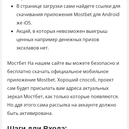
В странице загрузки сами найдете ссылки для
скачивания приложения Mostbet для Android
же iOS.
Акций, в которых невозможен выигрыш
ценных например денежных призов
эксклавов нет.
Мостбет На нашем сайте вы можете безопасно и
бесплатно скачать официальное мобильное
приложение Mostbet. Хороший способ, проект
сам будет присылать вам адреса актуальных
зеркал Мостбет, как только которые появляются.
Но ддя этого сама рассылка на аккаунте должно
быть активирована.
Шаги дли Входа: