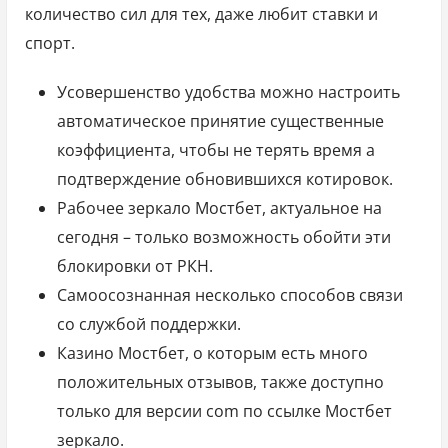
количество сил для тех, даже любит ставки и
спорт.
Усовершенство удобства можно настроить
автоматическое принятие существенные
коэффициента, чтобы не терять время а
подтверждение обновившихся котировок.
Рабочее зеркало Мостбет, актуальное на
сегодня – только возможность обойти эти
блокировки от РКН.
Самоосознанная несколько способов связи
со службой поддержки.
Казино Мостбет, о которым есть много
положительных отзывов, также доступно
только для версии com по ссылке Мостбет
зеркало.