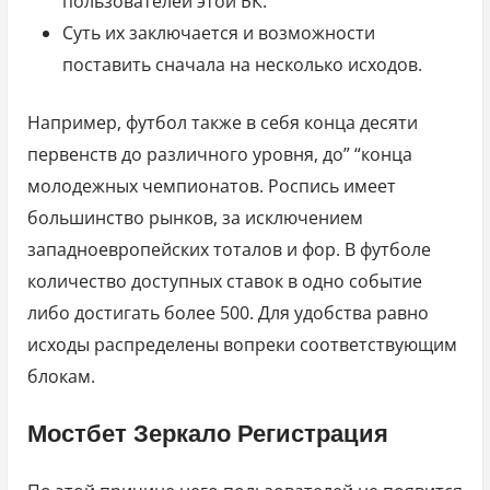
пользователей этой БК.
Суть их заключается и возможности
поставить сначала на несколько исходов.
Например, футбол также в себя конца десяти
первенств до различного уровня, до” “конца
молодежных чемпионатов. Роспись имеет
большинство рынков, за исключением
западноевропейских тоталов и фор. В футболе
количество доступных ставок в одно событие
либо достигать более 500. Для удобства равно
исходы распределены вопреки соответствующим
блокам.
Мостбет Зеркало Регистрация